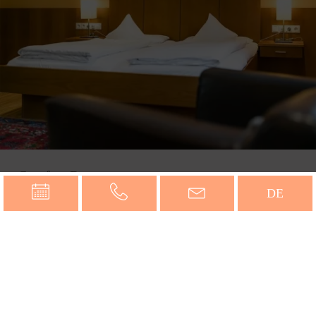
Comfort Room
2
18 to 24 m
DE
from Euro 135,-
Information & Booking
Montfort – das Hotel GmbH