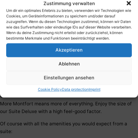
Zustimmung verwalten
Um dir ein optimales Erlebnis zu bieten, verwenden wir Technologien wie
Cookies, um Geräteinformationen zu speichern und/oder darauf
zuzugreifen. Wenn du diesen Technologien zustimmst, können wir Daten
wie das Surfverhalten oder eindeutige IDs auf dieser Website verarbeiten.
Wenn du deine Zustimmung nicht erteilst oder zurückziehst, können
bestimmte Merkmale und Funktionen beeinträchtigt werden.
Akzeptieren
Ablehnen
Einstellungen ansehen
Your Suite Deluxe in Feldkirch.
Cookie Policy
Data protection
Imprint
2
60 to 75 m
More Montfort means more of everything. Enjoy the size of
our Suite Deluxe with a high feel-good factor.
Of course with all the amenities you would expect from a
suite: