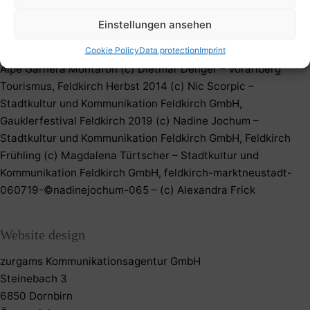
Biken Hohe Kugel (c) Florian Strigel – Vorarlberg Tourismus,
Einstellungen ansehen
E-Bike Bregenz (c) Peter Mathis – Vorarlberg Tourismus, Alpe
Cookie Policy
Data protection
Imprint
Garnera (c) Dietmar Denger – Vorarlberg Tourismus, Jause
Alpe Garnera Montafon (c) Dietmar Denger – Vorarlberg
Tourismus, Feldkirch Herbst 2014 (c) Nic Scorpic –
Stadtkultur und Kommunikation Feldkirch GmbH,
Gauklerfestival Feldkirch 2019 (c) Nadine Jochum –
Stadtkultur und Kommunikation Feldkirch GmbH, Feldkirch
Frühling (c) Magdalena Türtscher – Stadtkultur und
Kommunikation Feldkirch GmbH, feldkirch-marktneustadt-
060719-©nadinejochum-065 – (c) Alexandra Frick
Website design
zurgams Kommunikationsagentur GmbH
Steinebach 3
6850 Dornbirn