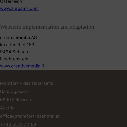
Österreich
www.zurgams.com
Webseite implementation and adaptation
creative
media
AG
Im alten Riet 153
9494 Schaan
Liechtenstein
www.creativemedia.li
Montfort – das Hotel GmbH
Galuragasse 7
6800
Feldkirch
Austria
office@montfort-dashotel.at
T
+43 5522 72189