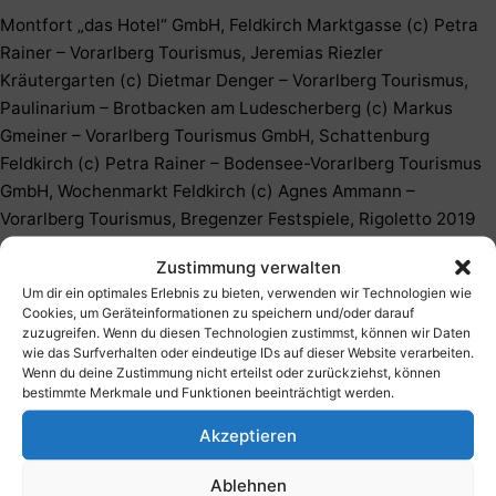
Montfort „das Hotel“ GmbH, Feldkirch Marktgasse (c) Petra
Rainer – Vorarlberg Tourismus, Jeremias Riezler
Kräutergarten (c) Dietmar Denger – Vorarlberg Tourismus,
Paulinarium – Brotbacken am Ludescherberg (c) Markus
Gmeiner – Vorarlberg Tourismus GmbH, Schattenburg
Feldkirch (c) Petra Rainer – Bodensee-Vorarlberg Tourismus
GmbH, Wochenmarkt Feldkirch (c) Agnes Ammann –
Vorarlberg Tourismus, Bregenzer Festspiele, Rigoletto 2019
(c) Karl Forster – Bregenzer Festspiele, inatura und
Zustimmung verwalten
Kunstraum Dornbirn (c) Darko Todorovic – Vorarlberg
Um dir ein optimales Erlebnis zu bieten, verwenden wir Technologien wie
Tourismus, Landesbibliothek Bregenz (c) Petra Rainer –
Cookies, um Geräteinformationen zu speichern und/oder darauf
Vorarlberg Tourismus, Montforthaus Feldkirch (c) Petra
zuzugreifen. Wenn du diesen Technologien zustimmst, können wir Daten
wie das Surfverhalten oder eindeutige IDs auf dieser Website verarbeiten.
Rainer – Bodensee-Vorarlberg Tourismus GmbH, poolbar
Wenn du deine Zustimmung nicht erteilst oder zurückziehst, können
Festival (c) Matthias Rhomberg – poolbar Festival, Rolls-
bestimmte Merkmale und Funktionen beeinträchtigt werden.
Royce Museum Dornbirn (c) Petra Rainer – Bodensee-
Akzeptieren
Vorarlberg Tourismus GmbH, vorarlberg museum (c) Adolf
Bereuter – Bodensee-Vorarlberg Tourismus GmbH, Bike am
Ablehnen
Seewaldsee (c) Dietmar Denger – Vorarlberg Tourismus,